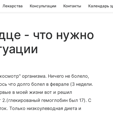
Лекарства
Консультации
Контакты
Календарь з
дце - что нужно
туации
хосмотр" организма. Ничего не болело,
сь что долго болел в феврале (3 недели.
ервые в моей жизни вот и решил
т 2.(глекированый гемоглобин был 17). С
ток. Только низкоулеводная диета и