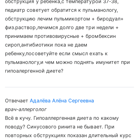
обструкция у ребенка,с температурой 37-38,
педиатр советует обратится к пульманологу,
обструкцию лечим пульмикортом + биродуал+
физ.раствор,лечимся долго две три недели +
принимаем противовирусные + бромбексин
сироп,антибиотики пока не даем
ребенку,посоветуйте если смысл ехать к
пульманологу,и чем можно поднять имунитет при
гипоалергенной диете?
Отвечает
Адалёва Алёна Сергеевна
врач-аллерголог
Всё в кучу. Гипоаллергенная диета по какому
поводу? Синусового ринита не бывает. При
повторных обструкциях показан длительный курс