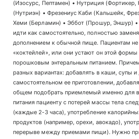
(Изосурс, Пептамен) • Нутриция (Фортикер,
(Нутриэн) • Фрезениус Каби (Кальшейк, Фрез
Хеми (Берламин) • Эббот (Прошур, Эншур) •
идти как самостоятельно, полностью заменя
дополнением к обычной пище. Пациентам не 
«коктейлей», или они устают он этой формы
порошковым энтеральным питанием. Причем
разных вариантах: добавлять в каши, супы и
самостоятельном ее приготовлении, добавля
общем подобрать приемлемый именно для в
питания пациенту с потерей массы тела сле
(каждые 2-3 часа), употребление калорийн
продуктов (например, орехи, авокадо), упот
перерыве между приемами пищи). Нужно при