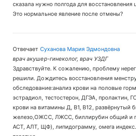
сказала нужно полгода для восстановления ци
Это нормальное явление после отмены?
Отвечает
Суханова Мария Эдмондовна
врач акушер-гинеколог, врач УЗДГ
Здравствуйте. К сожалению, проблему нерег
решили. Дождитесь восстановления менстру
обследование:анализ крови на половые гормо
эстрадиол, тестостерон, ДГЭА, пролактин, ГСП
крови на витамины Д, В1, В12, развёрнутый 
железо,ОЖСС, ЛЖСС, биллирубин общий и пр
АСТ, АЛТ, ЩФ), липидограмму, омега индекс