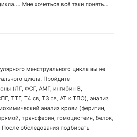
кла.... Мне хочеться всё таки понять...
улярного менструального цикла вы не
ального цикла. Пройдите
ны (ЛГ, ФСГ, АМГ, ингибин В,
Г, ТТГ, Т4 св, Т3 св, АТ к ТПО), анализ
биохимический анализ крови (феритин,
ямой, трансферин, гомоцистеин, белок,
. После обследования подбирать