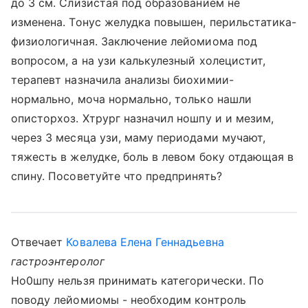
до 3 см. Слизистая под образованием не
изменена. Тонус желудка повышен, перильстатика-
физиологичная. Заключение лейомиома под
вопросом, а на узи калькулезный холецистит,
терапевт назначила анализы биохимии-
нормально, моча нормально, только нашли
описторхоз. Хтрург назначил ношпу и и мезим,
через 3 месяца узи, маму периодами мучают,
тяжесть в желудке, боль в левом боку отдающая в
спину. Посоветуйте что предпринять?
Отвечает
Ковалева Елена Геннадьевна
гастроэнтеролог
Но0шпу нельзя принимать категорически. По
поводу лейомиомы - необходим контроль