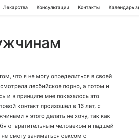
Лекарства
Консультации
Контакты
Календарь з
ужчинам
ом, что я не могу определиться в своей
осмотрела лесбийское порно, а потом и
сь и в принципе мне показалось это
овой контакт произошёл в 16 лет, с
чинами я этого делать не хочу, так как
себя отвратительным человеком и падшей
и не смогу заниматься сексом с