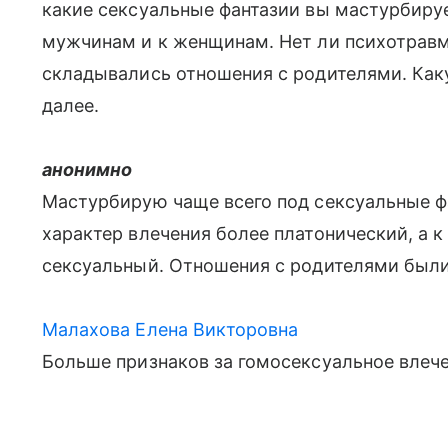
какие сексуальные фантазии вы мастурбируе
мужчинам и к женщинам. Нет ли психотравм
складывались отношения с родителями. Каку
далее.
анонимно
Мастурбирую чаще всего под сексуальные 
характер влечения более платонический, а 
сексуальный. Отношения с родителями были 
Малахова Елена Викторовна
Больше признаков за гомосексуальное влеч