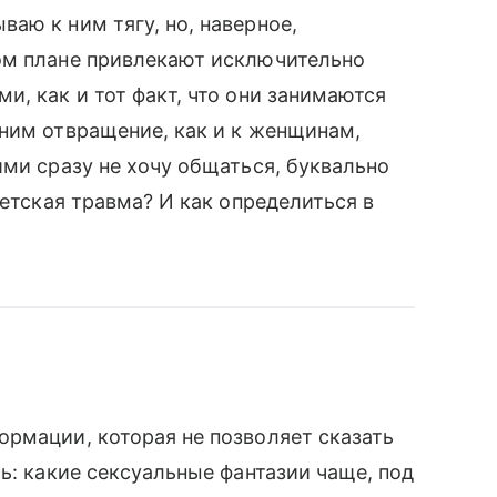
аю к ним тягу, но, наверное,
ом плане привлекают исключительно
и, как и тот факт, что они занимаются
ним отвращение, как и к женщинам,
ими сразу не хочу общаться, буквально
детская травма? И как определиться в
рмации, которая не позволяет сказать
ь: какие сексуальные фантазии чаще, под