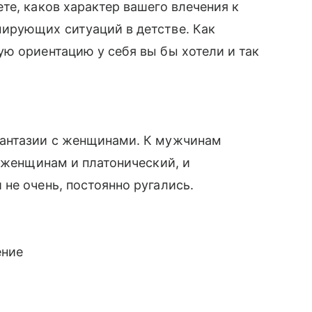
те, каков характер вашего влечения к
ирующих ситуаций в детстве. Как
ю ориентацию у себя вы бы хотели и так
фантазии с женщинами. К мужчинам
к женщинам и платонический, и
не очень, постоянно ругались.
ение