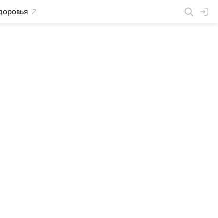
доровья