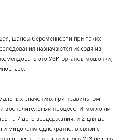
шая, шансы беременности при таких
следования назначаются исходя из
екомендовать это УЗИ органов мошонки,
иностазе.
мальных значениях при правильном
ё и воспалительный процесс. И могло ли
ась на 7 день воздержания, и 2 дня до
н и мидокалм однократно, в связи с
мысл пересдать не дожидаясь 2-3 недель