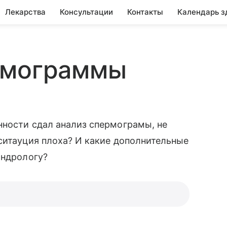
Лекарства
Консультации
Контакты
Календарь з
рмограммы
нности сдал анализ спермограмы, не
ситауция плоха? И какие дополнительные
андрологу?