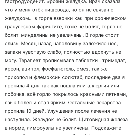
гастродуоденит. Эрозии желудка. Врач сказала
что у меня отёк пищевода, но он не связан с
желудком... в горле язвочки как при хроническом
гранулёзном фарингите, тоже не болят, горло не
болит, миндалины не увеличены. В горле стоит
слизь. Месяц назад наполовину заложило нос,
запахи чувствую слабо, полностью вдохнуть не
могу. Терапевт прописывала таблетки : тримедат,
креон, аципол, фосфалюгель, омез, так же
трихопол и флемоксин солютаб, последние два я
пропила 4 дня так как пошла или аллергия или
побочка, всё горло покрылось красными пятнами,
язык болел и стал ярким. Остальные лекарства
пропила 10 дней. Улучшения после лечения не
наступило. Желудок не болит. Щитовидная железа
в норме, лимфоузлы не увеличены. Подскажите