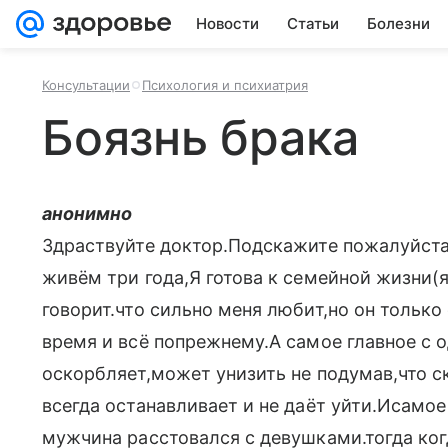
Новости
Статьи
Болезни
Консультации
Психология и психиатрия
Боязнь брака
анонимно
Здраствуйте доктор.Подскажите пожалуйста
живём три года,Я готова к семейной жизни(я
говорит.что сильно меня любит,но он тольк
время и всё попрежнему.А самое главное с 
оскорбляет,может унизить не подумав,что ск
всегда останавливает и не даёт уйти.Исамое
мужчина расстовался с девушками.тогда ког