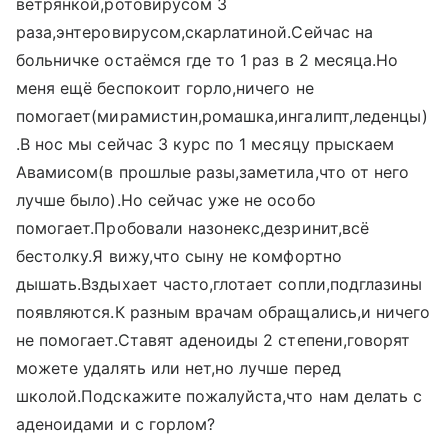
ветрянкой,ротовирусом 3
раза,энтеровирусом,скарлатиной.Сейчас на
больничке остаёмся где то 1 раз в 2 месяца.Но
меня ещё беспокоит горло,ничего не
помогает(мирамистин,ромашка,ингалипт,леденцы)
.В нос мы сейчас 3 курс по 1 месяцу прыскаем
Авамисом(в прошлые разы,заметила,что от него
лучше было).Но сейчас уже не особо
помогает.Пробовали назонекс,дезринит,всё
бестолку.Я вижу,что сыну не комфортно
дышать.Вздыхает часто,глотает сопли,подглазины
появляются.К разным врачам обращались,и ничего
не помогает.Ставят аденоиды 2 степени,говорят
можете удалять или нет,но лучше перед
школой.Подскажите пожалуйста,что нам делать с
аденоидами и с горлом?