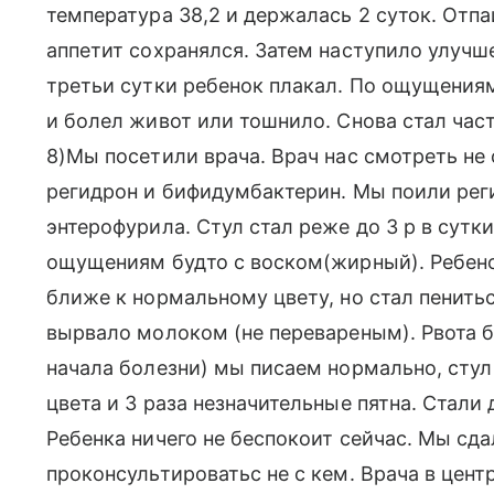
температура 38,2 и держалась 2 суток. Отпа
аппетит сохранялся. Затем наступило улучш
третьи сутки ребенок плакал. По ощущения
и болел живот или тошнило. Снова стал час
8)Мы посетили врача. Врач нас смотреть не 
регидрон и бифидумбактерин. Мы поили реги
энтерофурила. Стул стал реже до 3 р в сутки
ощущениям будто с воском(жирный). Ребенок
ближе к нормальному цвету, но стал пенитьс
вырвало молоком (не перевареным). Рвота б
начала болезни) мы писаем нормально, стул 
цвета и 3 раза незначительные пятна. Стали
Ребенка ничего не беспокоит сейчас. Мы сда
проконсультироватьс не с кем. Врача в центр