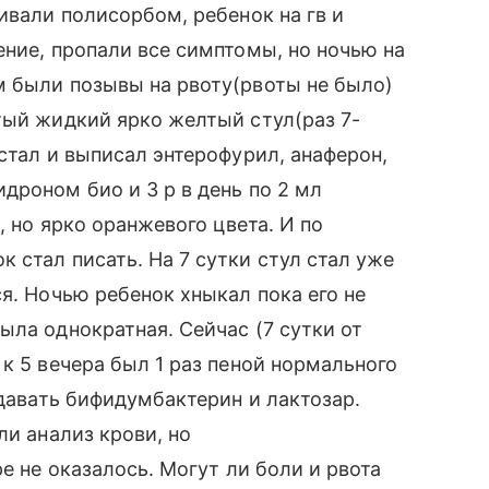
ивали полисорбом, ребенок на гв и
ение, пропали все симптомы, но ночью на
м были позывы на рвоту(рвоты не было)
тый жидкий ярко желтый стул(раз 7-
стал и выписал энтерофурил, анаферон,
дроном био и 3 р в день по 2 мл
, но ярко оранжевого цвета. И по
 стал писать. На 7 сутки стул стал уже
я. Ночью ребенок хныкал пока его не
ыла однократная. Сейчас (7 сутки от
к 5 вечера был 1 раз пеной нормального
 давать бифидумбактерин и лактозар.
ли анализ крови, но
е не оказалось. Могут ли боли и рвота