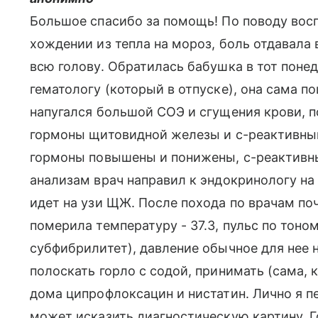
Большое спасибо за помощь! По поводу воспа
хождении из тепла на мороз, боль отдавала 
всю голову. Обратилась бабушка в тот понед
гематологу (который в отпуске), она сама п
напугался большой СОЭ и сгущения крови, п
гормоны щитовидной железы и с-реактивный 
гормоны повышены и понижены, с-реактивны
анализам врач направил к эндокринологу на
идет на узи ЩЖ. После похода по врачам по
померила температуру - 37.3, пульс по тоном
субфибрилитет), давление обычное для нее 
полоскать горло с содой, принимать (сама, 
дома ципрофлоксацин и нистатин. Лично я пе
может исказить диагностическую картину. Го