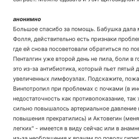
анонимно
Большое спасибо за помощь. Бабушка дала 
Фолля, действительно есть признаки пробле
где ей снова посоветовали обратиться по по
Пенталгин уже второй день не пила, боли в г
это из-за антибиотика, который пьет пятый д
увеличенных лимфоузлах. Подскажите, пожа
Винпотропил при проблемах с почками (в ин
недостаточность как противопоказание, так 
сильно повышалось артериальное давление 
повышения прекратились) и Актовегин (меня
легких" - имеется в виду сейчас или в анамне
из-за необращения к врачам по поводу гипе