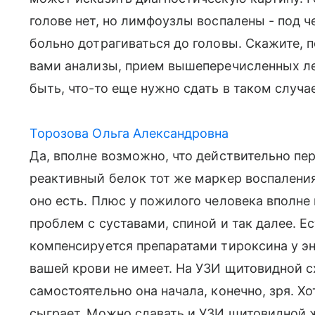
голове нет, но лимфоузлы воспалены - под ч
больно дотрагиваться до головы. Скажите, 
вами анализы, прием вышеперечисленных ле
быть, что-то еще нужно сдать в таком случа
Торозова Ольга Александровна
Да, вполне возможно, что действительно пе
реактивный белок тот же маркер воспаления
оно есть. Плюс у пожилого человека вполне
проблем с суставами, спиной и так далее. Е
компенсируется препаратами тироксина у эн
вашей крови не имеет. На УЗИ щитовидной с
самостоятельно она начала, конечно, зря. Хо
сыграет. Можно сдавать и УЗИ щитовидной ж