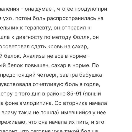
ления - она думает, что ее продуло при
в ухо, потом боль распространилась на
ельник к терапевту, он отправил к
ошла к диагносту по методу Фолля, он
осоветовал сдать кровь на сахар,
белок. Анализы не все в норме -
й белок повышен, сахар в норме. По
 предстоящий четверг, завтра бабушка
чувствовала отчетливую боль в горле,
етру с того дня в районе 85-91 (явный
на фоне амлодипина. Со вторника начала
к врачу так и не пошла) имевшийся у нее
реживаю, что она начала их пить, и это
ворит, что сегодня уже такой боли в