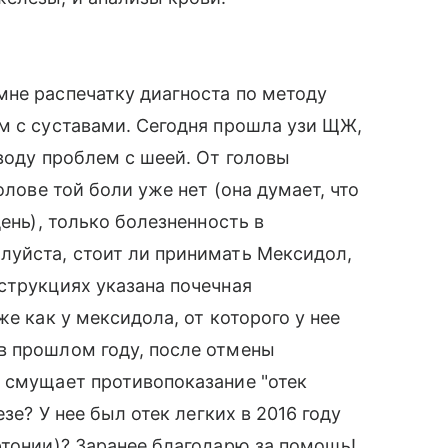
мне распечатку диагноста по методу
м с суставами. Сегодня прошла узи ЩЖ,
воду проблем с шеей. От головы
олове той боли уже нет (она думает, что
ень), только болезненность в
луйста, стоит ли принимать Мексидол,
струкциях указана почечная
же как у мексидола, от которого у нее
в прошлом году, после отмены
 смущает противопоказание "отек
зе? У нее был отек легких в 2016 году
ртонии)? Заранее благодарю за помощь!