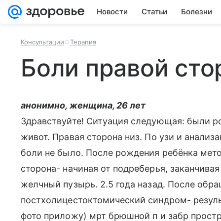
Новости
Статьи
Болезни
Консультации
Терапия
Боли правой ст
анонимно, женщина, 26 лет
Здравствуйте! Ситуация следующая: были р
живот. Правая сторона низ. По узи и анализ
боли не было. После рождения ребёнка мето
сторона- начиная от подреберья, заканчивая
желчный пузырь. 2.5 года назад. После обра
постхолицестоктомический синдром- резуль
фото приложу) мрт брюшной п и забр простр