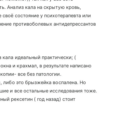
ь. Анализ кала на скрытую кровь,
е своё состояние у психотерапевта или
ачение противоболевых антидепрессантов
з кала идеальный практически; (
кна и крахмал, в результате написано
копии- все без патологии.
и, либо это брызжейка воспалена. Но
ошие и все остальные исследования тоже.
ый рексетин ( год назад) стоит