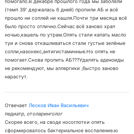
помогало.В декабре прошлого года мы заболели
(темп 39' держалась 6 дней) пропили АБ и всё
прошло ни соплей ни кашля.Почти три месяца всё
было просто отлично.Сейчас всё заново храп
ночью,кашель по утрам.Опять стали капать масло
туи и снова откашливаться стали густые зелёные
сопли,назонекс,антигистаминные.Но опять не
помогает.Снова пропить АБ???Удалять аденоиды
не рекомендуют, мы аллергики ,быстро заново
нарастут.
Отвечает
Лесков Иван Васильевич
педиатр, отоларинголог
Скорее всего, на своде носоглотки опять
сформировалось бактериальное воспаление.ю