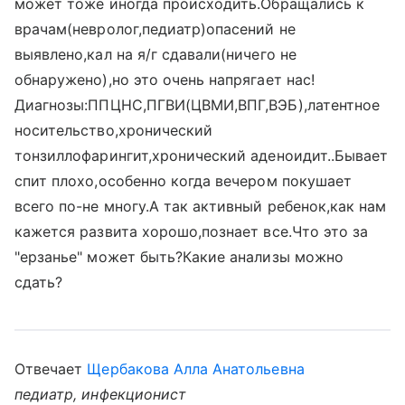
может тоже иногда происходить.Обращались к
врачам(невролог,педиатр)опасений не
выявлено,кал на я/г сдавали(ничего не
обнаружено),но это очень напрягает нас!
Диагнозы:ППЦНС,ПГВИ(ЦВМИ,ВПГ,ВЭБ),латентное
носительство,хронический
тонзиллофарингит,хронический аденоидит..Бывает
спит плохо,особенно когда вечером покушает
всего по-не многу.А так активный ребенок,как нам
кажется развита хорошо,познает все.Что это за
"ерзанье" может быть?Какие анализы можно
сдать?
Отвечает
Щербакова Алла Анатольевна
педиатр, инфекционист