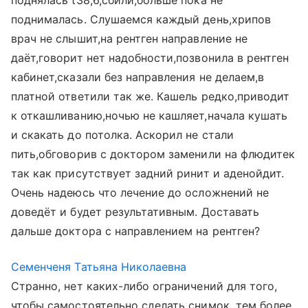
поднялась t38,6,сбили,больше пока не
поднималась. Слушаемся каждый день,хрипов
врач не слышит,на рентген направление не
даёт,говорит нет надобности,позвонила в рентген
кабинет,сказали без направления не делаем,в
платной ответили так же. Кашель редко,приводит
к откашливанию,ночью не кашляет,начала кушать
и скакать до потолка. Аскорил не стали
пить,обговорив с доктором заменили на флюдитек
так как присутствует задний ринит и аденойдит.
Очень надеюсь что лечение до осложнений не
доведёт и будет результативным. Доставать
дальше доктора с направлением на рентген?
Семенченя Татьяна Николаевна
Странно, нет каких-либо ограничений для того,
чтобы самостоятельно сделать снимок, тем более