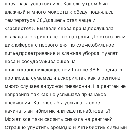
носу,глаза успокоились. Кашель утром был
влажный и много мокроты,к обеду поднялась
температура 38,3,кашель стал чаще и
«засвистел». Вызвали снова врача,послушала
сказала что хрипов нет но на грани. До этого пили
циклоферон с первого дня по схеме,обильное
питье,проветривание и влажная уборка, туалет
носа и сосудосуживающее на
ночь,жаропонижающее при t выше 38,5. Педиатр
прописала сумамед и аскорил,так как в регионе
много случаев вирусной пневмонии. На рентген не
направила так как не услышала признаков
пневмонии. Хотелось бы услышать совет -
начинать антибиотик или ещё понаблюдать?
Может все таки свозить сначала на рентген?
Страшно упустить время,но и Антибиотик сильный