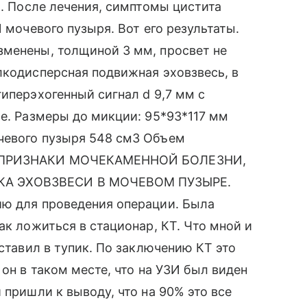
м. После лечения, симптомы цистита
 мочевого пузыря. Вот его результаты.
зменены, толщиной 3 мм, просвет не
лкодисперсная подвижная эховзвесь, в
иперэхогенный сигнал d 9,7 мм с
ие. Размеры до микции: 95*93*117 мм
чевого пузыря 548 см3 Объем
И: ПРИЗНАКИ МОЧЕКАМЕННОЙ БОЛЕЗНИ,
КА ЭХОВЗВЕСИ В МОЧЕВОМ ПУЗЫРЕ.
ию для проведения операции. Была
ак ложиться в стационар, КТ. Что мной и
оставил в тупик. По заключению КТ это
 он в таком месте, что на УЗИ был виден
 пришли к выводу, что на 90% это все