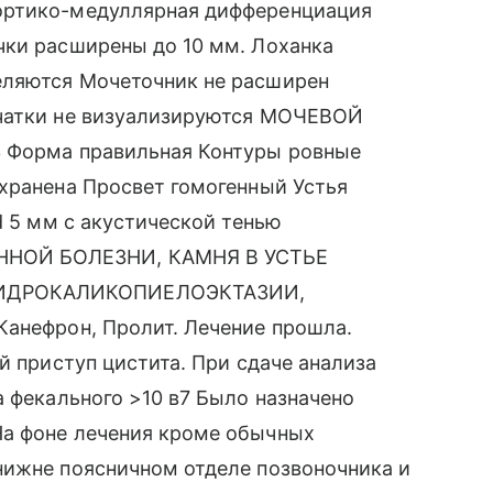
ортико-медуллярная дифференциация
чки расширены до 10 мм. Лоханка
еляются Мочеточник не расширен
тчатки не визуализируются МОЧЕВОЙ
3 Форма правильная Контуры ровные
хранена Просвет гомогенный Устья
d 5 мм с акустической тенью
НОЙ БОЛЕЗНИ, КАМНЯ В УСТЬЕ
ГИДРОКАЛИКОПИЕЛОЭКТАЗИИ,
Канефрон, Пролит. Лечение прошла.
й приступ цистита. При сдаче анализа
а фекального >10 в7 Было назначено
На фоне лечения кроме обычных
нижне поясничном отделе позвоночника и