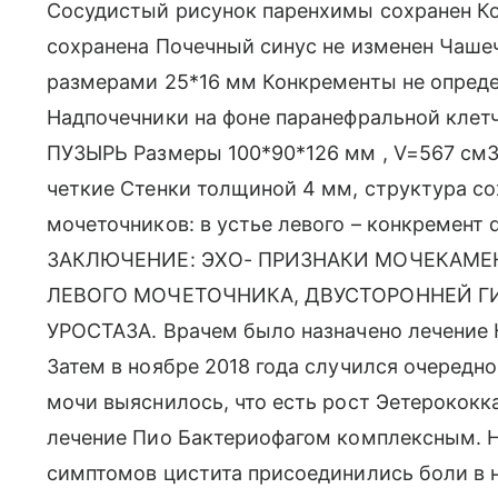
Сосудистый рисунок паренхимы сохранен К
сохранена Почечный синус не изменен Чаше
размерами 25*16 мм Конкременты не опред
Надпочечники на фоне паранефральной кле
ПУЗЫРЬ Размеры 100*90*126 мм , V=567 см
четкие Стенки толщиной 4 мм, структура со
мочеточников: в устье левого – конкремент 
ЗАКЛЮЧЕНИЕ: ЭХО- ПРИЗНАКИ МОЧЕКАМЕН
ЛЕВОГО МОЧЕТОЧНИКА, ДВУСТОРОННЕЙ 
УРОСТАЗА. Врачем было назначено лечение 
Затем в ноябре 2018 года случился очередно
мочи выяснилось, что есть рост Эетерококк
лечение Пио Бактериофагом комплексным. 
симптомов цистита присоединились боли в 