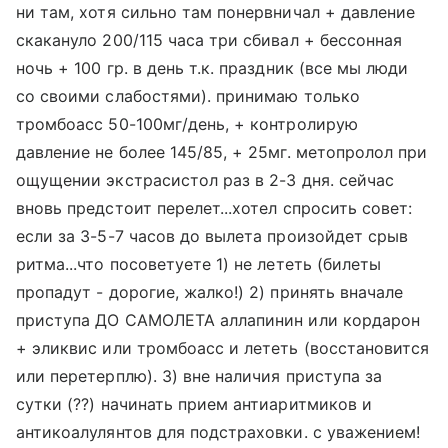
ни там, хотя сильно там понервничал + давление
скакануло 200/115 часа три сбивал + бессонная
ночь + 100 гр. в день т.к. праздник (все мы люди
со своими слабостями). принимаю только
тромбоасс 50-100мг/день, + контролирую
давление не более 145/85, + 25мг. метопролол при
ощущении экстрасистол раз в 2-3 дня. сейчас
вновь предстоит перелет...хотел спросить совет:
если за 3-5-7 часов до вылета произойдет срыв
ритма...что посоветуете 1) не лететь (билеты
пропадут - дорогие, жалко!) 2) принять вначале
приступа ДО САМОЛЕТА аллапинин или кордарон
+ эликвис или тромбоасс и лететь (восстановится
или перетерплю). 3) вне наличия приступа за
сутки (??) начинать прием антиаритмиков и
антикоалулянтов для подстраховки. с уважением!