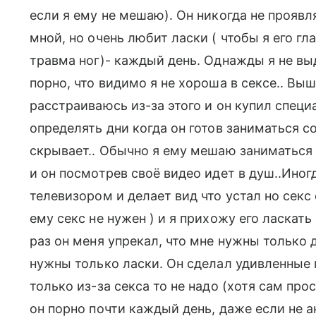
если я ему не мешаю). Он никогда не проявл
мной, но очень любит ласки ( чтобы я его гл
травма ног)- каждый день. Однажды я не в
порно, что видимо я не хороша в сексе.. Выш
расстраиваюсь из-за этого и он купил специ
определять дни когда он готов заниматься с
скрывает.. Обычно я ему мешаю заниматься 
и он посмотрев своё видео идет в душ..Иног
телевизором и делает вид что устал но секс 
ему секс не нужен ) и я прихожу его ласкать
раз он меня упрекал, что мне нужны только д
нужны только ласки. Он сделал удивленные г
только из-за секса то не надо (хотя сам про
он порно почти каждый день, даже если не 