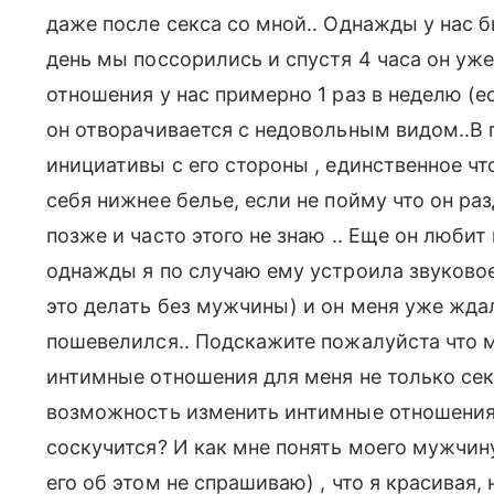
даже после секса со мной.. Однажды у нас 
день мы поссорились и спустя 4 часа он уж
отношения у нас примерно 1 раз в неделю (е
он отворачивается с недовольным видом..В 
инициативы с его стороны , единственное что
себя нижнее белье, если не пойму что он раз
позже и часто этого не знаю .. Еще он люби
однажды я по случаю ему устроила звуковое 
это делать без мужчины) и он меня уже ждал
пошевелился.. Подскажите пожалуйста что м
интимные отношения для меня не только секс
возможность изменить интимные отношения 
соскучится? И как мне понять моего мужчину 
его об этом не спрашиваю) , что я красивая