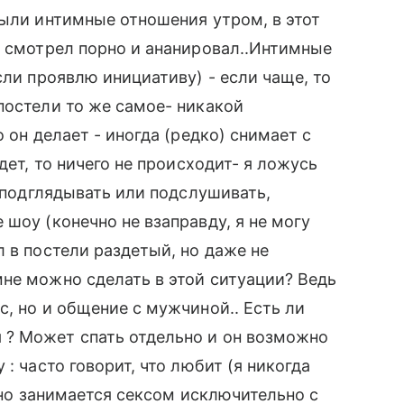
были интимные отношения утром, в этот
е смотрел порно и ананировал..Интимные
сли проявлю инициативу) - если чаще, то
постели то же самое- никакой
 он делает - иногда (редко) снимает с
дет, то ничего не происходит- я ложусь
т подглядывать или подслушивать,
шоу (конечно не взаправду, я не могу
 в постели раздетый, но даже не
не можно сделать в этой ситуации? Ведь
, но и общение с мужчиной.. Есть ли
? Может спать отдельно и он возможно
: часто говорит, что любит (я никогда
, но занимается сексом исключительно с