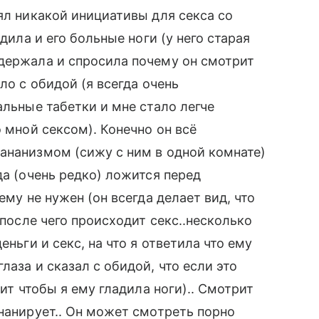
ял никакой инициативы для секса со
адила и его больные ноги (у него старая
ыдержала и спросила почему он смотрит
ло с обидой (я всегда очень
альные табетки и мне стало легче
о мной сексом). Конечно он всё
ананизмом (сижу с ним в одной комнате)
да (очень редко) ложится перед
ему не нужен (он всегда делает вид, что
 после чего происходит секс..несколько
еньги и секс, на что я ответила что ему
лаза и сказал с обидой, что если это
сит чтобы я ему гладила ноги).. Смотрит
ананирует.. Он может смотреть порно