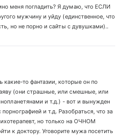
мно меня погладить? Я думаю, что ЕСЛИ
ругого мужчину и уйду (единственное, что
ть, но не порно и сайты с дувушками)..
ь какие-то фантазии, которые он по
аяву (они страшные, или смешные, или
нопланетянами и т.д.) - вот и вынужден
порнографией и т.д. Разобраться, что за
сихотерапевт, но только на ОЧНОМ
йти к доктору. Уговорите мужа посетить