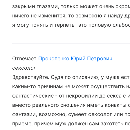
закрыми глазами, только может очень скро
ничего не изменится, то возможно я найду д
я могу понять и терпеть- это половую слабос
Отвечает
Прокопенко Юрий Петрович
сексолог
Здравствуйте. Судя по описанию, у мужа ест
каким-то причинам не может осуществить н
фантастические - от некрофилии до секса с и
вместо реального сношения иметь конакты с 
фантазии, возможно, сумеет сексолог или п
приеме, причем муж должен сам захотеть по