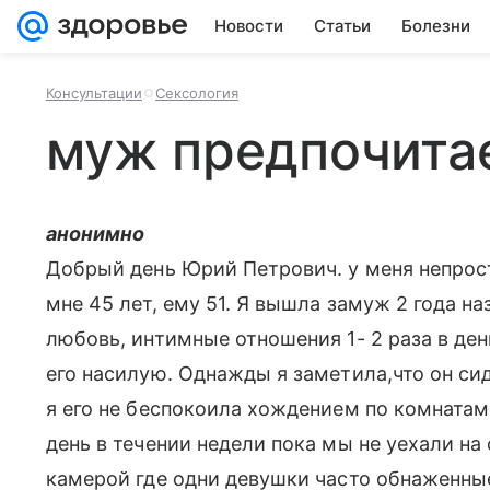
Новости
Статьи
Болезни
Консультации
Сексология
муж предпочита
анонимно
Добрый день Юрий Петрович. у меня непро
мне 45 лет, ему 51. Я вышла замуж 2 года наз
любовь, интимные отношения 1- 2 раза в день
его насилую. Однажды я заметила,что он си
я его не беспокоила хождением по комнатам
день в течении недели пока мы не уехали на
камерой где одни девушки часто обнаженные