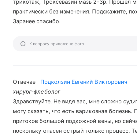
трикотаж, Троксевазин мазь 2-3р. Прошёл ме
практически без изменения. Подскажите, по
Заранее спасибо.
К вопросу приложено фото
Отвечает
Подколзин Евгений Викторович
хирург-флеболог
Здравствуйте. Не видя вас, мне сложно судит
могу сказать, что есть варикозная болезнь.
притоков большой подкожной вены, но сейча
поскольку опасен острый только процесс. Т