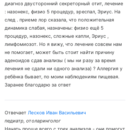
диагноз двусторонний секреторный отит, лечение
: назонекс, физио 5 процедур, эреспал, Эриус. На
след . приеме лор сказала, что положительная
динамика слабая, назначены: физио ещё 5
процедур, назонекс, сложные капли, Эриус ,
лимфомиозот. Но я вижу, что лечение совсем нам
не помогает, может быть стоит найти причину
аденоидов сдав анализы ( мы ни разу за время
лечения не сдали ни одного анализа) ? Аллергия у
ребёнка бывает, по моим наблюдениям пищевая.
Заранее благодарю за ответ
Отвечает
Лесков Иван Васильевич
педиатр, отоларинголог
Начать проще всего с трех анализов - они помогут