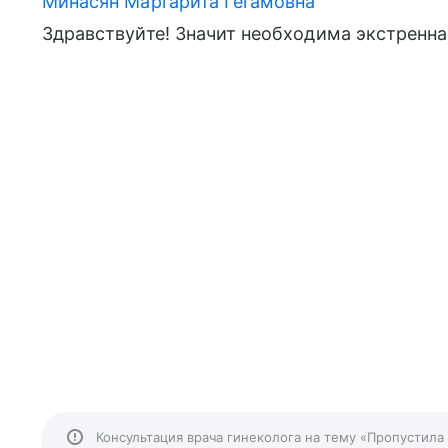
Минасян Маргарита Гегамовна
Здравствуйте! Значит необходима экстренн
Консультация врача гинеколога на тему «Пропустила