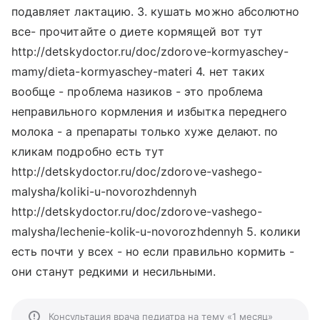
подавляет лактацию. 3. кушать можно абсолютно
все- прочитайте о диете кормящей вот тут
http://detskydoctor.ru/doc/zdorove-kormyaschey-
mamy/dieta-kormyaschey-materi 4. нет таких
вообще - проблема назиков - это проблема
неправильного кормления и избытка переднего
молока - а препараты только хуже делают. по
кликам подробно есть тут
http://detskydoctor.ru/doc/zdorove-vashego-
malysha/koliki-u-novorozhdennyh
http://detskydoctor.ru/doc/zdorove-vashego-
malysha/lechenie-kolik-u-novorozhdennyh 5. колики
есть почти у всех - но если правильно кормить -
они станут редкими и несильными.
Консультация врача педиатра на тему «1 месяц»