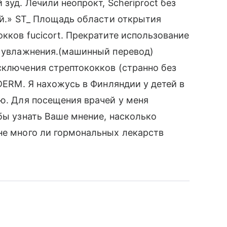
зуд. Лечили неопрокт, Scheriproct без
ий.» ST_ Площадь области открытия
кков fucicort. Прекратите использование
я увлажнения.(машинный перевод)
сключения стрептококков (странно без
ADERM. Я нахожусь в Финляндии у детей в
аю. Для посещения врачей у меня
бы узнать Ваше мнение, насколько
не много ли гормональных лекарств