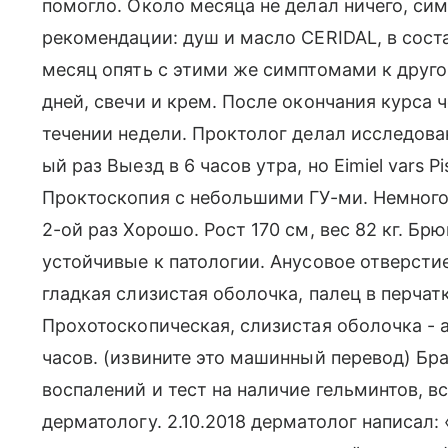
помогло. Около месяца не делал ничего, сим
рекомендации: душ и масло CERIDAL, в сост
месяц опять с этими же симптомами к другом
дней, свечи и крем. После окончания курса
течении недели. Проктолог делал исследован
ый раз Выезд в 6 часов утра, но Eimiel vars P
Проктоскопия с небольшими ГУ-ми. Немного
2-ой раз Хорошо. Рост 170 см, вес 82 кг. Б
устойчивые к патологии. Анусовое отверстие
гладкая слизистая оболочка, палец в перча
Прохотоскопическая, слизистая оболочка - а
часов. (извините это машинный перевод) Бра
воспалений и тест на наличие гельминтов, в
дерматологу. 2.10.2018 дерматолог написал: 