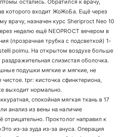
птомы остались. Обратился к врачу,
ав которого входит ЖоЖоБа. Ещё через
у врачу, назначен курс Sheriproct Neo 10
 через неделю ещё NEOPROCT вечером в
ия (прозрачная трубка с подсветкой) 1-
istelli poimu. На открытом воздухе больше
 раздражительная слизистая оболочка.
рюшные подушки мягкие и мягкие, не
 чистое. tpr: кисточка сфинктериона,
тке выходит нормально.
ккуратная, спокойная мягкая ткань в 17
ли анализ из вены на наличие
сё отрицательно. Проктолог направил к
«Это из-за зуда из-за ануса. Операция