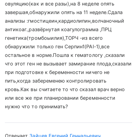
овуляцию(как и все разы),на 8 неделе опять
завершая,обнаружили опять на 11 неделе.Сдала
анализы :гмостицеин,кардиолипин,волчаночный
антикоаг.,развёрнутая коагулограмма ,ПРЦ
генетика(тромбоыилия),ТОРЧ -из всего
обнаружили только ген Серпин1(РАI-1),все
остальное в норме.Пошла к гематологу ,сказали
что этот ген не вызывает замирание плода,сказали
при подготовке к беременности ничего не
пить,когда забеременею контролировать
кровь.Как вы считаете то что сказал врач верно
или все же при планировании беременности
нужно что то принимать?
Отвечает
Зайцев Евгений Геннадьевич