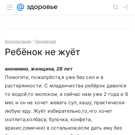
Консультации
Педиатрия
Ребёнок не жуёт
анонимно, женщина, 28 лет
Помогите, пожалуйста,я уже без сил и в
растерянности. С младенчиства ребёрок давился
то водой,то молоком, а сейчас нам уже 2 года и 8
мес и он не хочет жевать суп, кашу, практически
любую еду. Жуёт избирательно,то,что хочет
(котлета,колбаса, булочка, конфета,
арахис,семечки) в остальном,если дать ему без