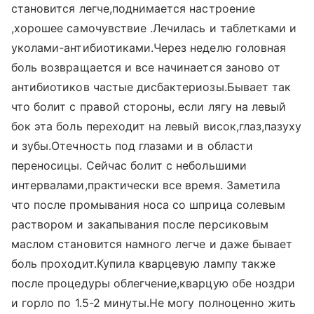
становится легче,поднимается настроение
,хорошее самочувствие .Лечилась и таблетками и
уколами-антибиотиками.Через неделю головная
боль возвращается и все начинается заново от
антибиотиков частые дисбактериозы.Бывает так
что болит с правой стороны, если лягу на левый
бок эта боль переходит на левый висок,глаз,пазуху
и зубы.Отечность под глазами и в области
переносицы. Сейчас болит с небольшими
интервалами,практически все время. Заметила
что после промывания носа со шприца солевым
раствором и закапывания после персиковым
маслом становится намного легче и даже бывает
боль проходит.Купила кварцевую лампу также
после процедуры облегчение,кварцую обе ноздри
и горло по 1.5-2 минуты.Не могу полноценно жить