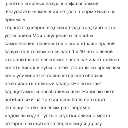
,рентген носовых пазух,энцефалограмму
.Результаты-изменений нет,все в норме.Была на
приеме у
терапевта,невролога,психиатра,лора.Диагноз не
установили.Мои ощущения и способы
самолечения. начинается с боли в(чаще правой
пазухе под глазом,но бывает 1 к 10 что с левой
стороны)через несколько часов начинает сильно
болеть висок и зубы с этой стороны,со временем
боль усиливается появляется светобоязнь
плаксивость сильный упадок.Не помогает
парацетамол и обезболивающее .Начинаю пить
антибиотики на третий день боль проходит
,полощу горло солевым раствором с
йодом,выходят густые сгустки слизи с места
которое находится за переносицей ,сразу