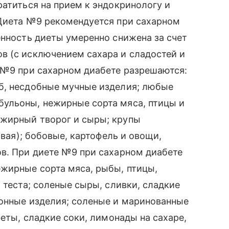
ратиться на прием к эндокринологу и
 Диета №9 рекомендуется при сахарном
енность диеты умеренно снижена за счет
в (с исключением сахара и сладостей и
 №9 при сахарном диабете разрешаются:
б, несдобные мучные изделия; любые
ульоны, нежирные сорта мяса, птицы и
ежирный творог и сыры; крупы
овая); бобовые, картофель и овощи,
ов. При диете №9 при сахарном диабете
ежирные сорта мяса, рыбы, птицы,
 теста; соленые сыры, сливки, сладкие
ронные изделия; соленые и маринованные
феты, сладкие соки, лимонады на сахаре,