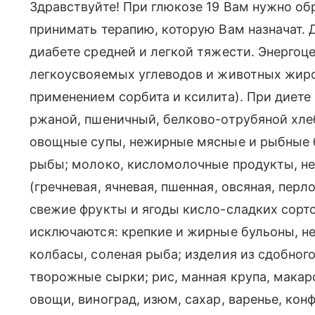
Здравствуйте! При глюкозе 19 Вам нужно об
принимать терапию, которую Вам назначат.
диабете средней и легкой тяжести. Энергоц
легкоусвояемых углеводов и животных жиро
применением сорбита и ксилита). При диете
ржаной, пшеничный, белково-отрубяной хле
овощные супы, нежирные мясные и рыбные б
рыбы; молоко, кисломолочные продукты, н
(гречневая, ячневая, пшенная, овсяная, перл
свежие фрукты и ягоды кисло-сладких сорт
исключаются: крепкие и жирные бульоны, н
колбасы, соленая рыба; изделия из сдобного
творожные сырки; рис, манная крупа, мака
овощи, виноград, изюм, сахар, варенье, кон