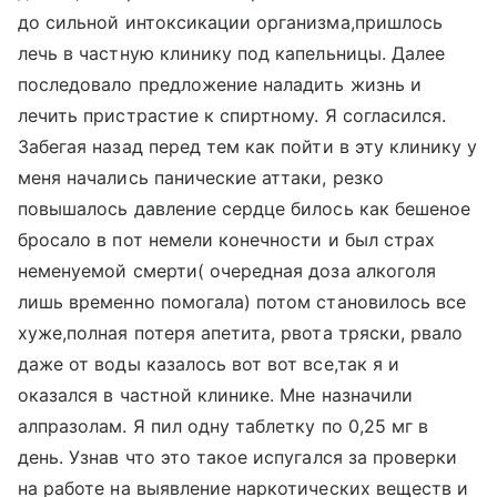
до сильной интоксикации организма,пришлось
лечь в частную клинику под капельницы. Далее
последовало предложение наладить жизнь и
лечить пристрастие к спиртному. Я согласился.
Забегая назад перед тем как пойти в эту клинику у
меня начались панические аттаки, резко
повышалось давление сердце билось как бешеное
бросало в пот немели конечности и был страх
неменуемой смерти( очередная доза алкоголя
лишь временно помогала) потом становилось все
хуже,полная потеря апетита, рвота тряски, рвало
даже от воды казалось вот вот все,так я и
оказался в частной клинике. Мне назначили
алпразолам. Я пил одну таблетку по 0,25 мг в
день. Узнав что это такое испугался за проверки
на работе на выявление наркотических веществ и