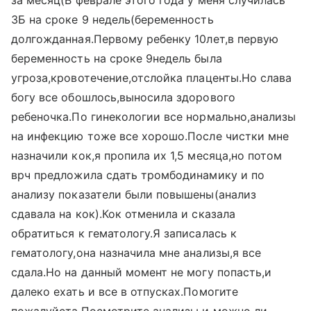
за месяц(В феврале этого года у меня случилась
ЗБ на сроке 9 недель(беременность
долгожданная.Первому ребенку 10лет,в первую
беременность на сроке 9недель была
угроза,кровотечение,отслойка плаценты.Но слава
богу все обошлось,выносила здорового
ребеночка.По гинекологии все нормально,анализы
на инфекцию тоже все хорошо.После чистки мне
назначили кок,я пропила их 1,5 месяца,но потом
врч предложила сдать тромбодинамику и по
анализу показатели были повышены(анализ
сдавала на кок).Кок отменила и сказала
обратиться к гематологу.Я записалась к
гематологу,она назначила мне анализы,я все
сдала.Но на данный момент не могу попасть,и
далеко ехать и все в отпусках.Помогите