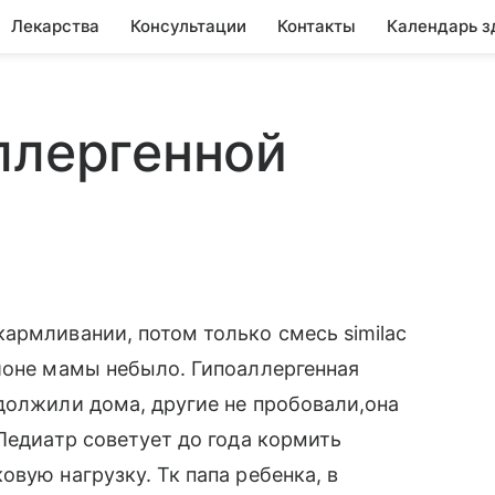
Лекарства
Консультации
Контакты
Календарь з
ллергенной
армливании, потом только смесь similac
ионе мамы небыло. Гипоаллергенная
должили дома, другие не пробовали,она
Педиатр советует до года кормить
вую нагрузку. Тк папа ребенка, в