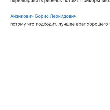
переаваривать ребенок потом? Прикорм вво
Айзикович Борис Леонидович
потому что подходит. лучшее враг хорошего 