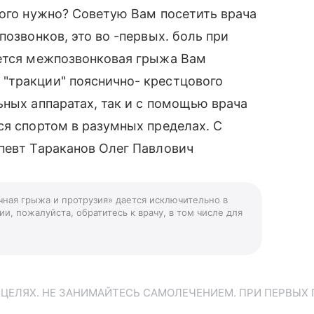
того нужно? Советую Вам посетить врача
позвонков, это во -первых. боль при
еется межпозвонковая грыжа Вам
"тракции" пояснично- крестцового
ьных аппаратах, так и с помощью врача
ся спортом в разумных пределах. С
певт Тараканов Олег Павлович
чная грыжа и протрузия» дается исключительно в
и, пожалуйста, обратитесь к врачу, в том числе для
ЕЛЯХ. НЕ ЗАНИМАЙТЕСЬ САМОЛЕЧЕНИЕМ. ПРИ ПЕРВЫХ 