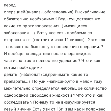
перед
операцией(анализы,обследования).Выскабливание
обязательно необходимо？Ведь существуют же
какие то противопоказания（имеющиеся
заболевания ...）Вот у нее есть проблема со
стороны жкт（гастрит и язва 12 кишки）？это как
то влияет на быстроту к проведению операции.？
И вообще последствия после операции,как
частично ,так и полностью удаление？Что и как
потом необходимо
делать（наблюдаться,принимать какие то
препараты...）По узи -написано,что в малом тазу
межпетельно определяется небольшое количество
однородной свободной жидкости？Что это и как
обследовать？Почему то не визаулизируется
левый яичник.Есть Узи от 16г. ,там как и положено