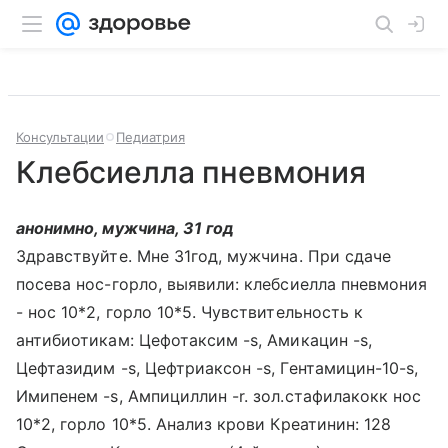
Консультации
Педиатрия
Клебсиелла пневмония
анонимно, мужчина, 31 год
Здравствуйте. Мне 31год, мужчина. При сдаче
посева нос-горло, выявили: клебсиелла пневмония
- нос 10*2, горло 10*5. Чувствительность к
антибиотикам: Цефотаксим -s, Амикацин -s,
Цефтазидим -s, Цефтриаксон -s, Гентамицин-10-s,
Имипенем -s, Ампициллин -r. зол.стафилакокк нос
10*2, горло 10*5. Анализ крови Креатинин: 128