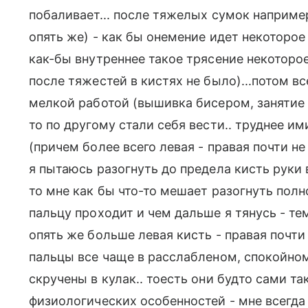
побаливает... после тяжелых сумок наприме
опять же) - как бы онемение идет некоторое
как-бы внутреннее такое трясение некоторо
после тяжестей в кистях не было)...потом вс
мелкой работой (вышивка бисером, занятие 
то по другому стали себя вести.. труднее и
(причем более всего левая - правая почти не
я пытаюсь разогнуть до предела кисть руки 
то мне как бы что-то мешает разогнуть полн
пальцу проходит и чем дальше я тянусь - тем
опять же больше левая кисть - правая почти
пальцы все чаще в расcлабленом, спокойно
скручены в кулак.. тоесть они будто сами так
физиологических особенностей - мне всегда 