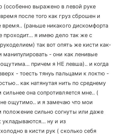
р (особенно выражено в левой руке
 время после того как груз сброшен и
е время.. (раньше никакого дискомфорта
е проходит... я имею дело так же с
рукоделием) так вот опять же кисти как-
ми манипулировать - они как ленивые
 ощутима... причем я НЕ левша).. и когда
вверх - тоесть тянуь пальцами к локтю -
остью.. как натянутая нить по среднему
 сильнее она сопротивляется мне.. (
 не ощутимо.. и я замечаю что мои
м положение сильно согнуты или даже
 укладываются... ну и из
холодно в кисти рук ( сколько себя