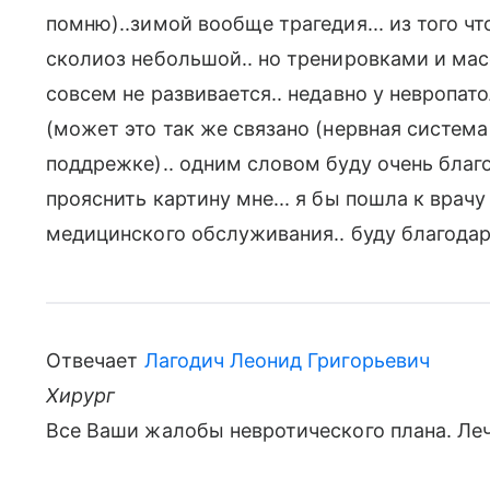
помню)..зимой вообще трагедия... из того ч
сколиоз небольшой.. но тренировками и ма
совсем не развивается.. недавно у невропат
(может это так же связано (нервная систем
поддрежке).. одним словом буду очень благ
прояснить картину мне... я бы пошла к врач
медицинского обслуживания.. буду благодарн
Отвечает
Лагодич Леонид Григорьевич
Хирург
Все Ваши жалобы невротического плана. Ле