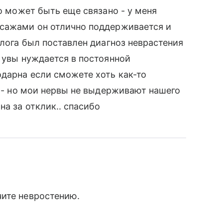
то может быть еще связано - у меня
ссажами он отлично поддерживается и
олога был поставлен диагноз неврастения
а увы нуждается в постоянной
одарна если сможете хоть как-то
у - но мои нервы не выдерживают нашего
а за отклик.. спасибо
чите невростению.