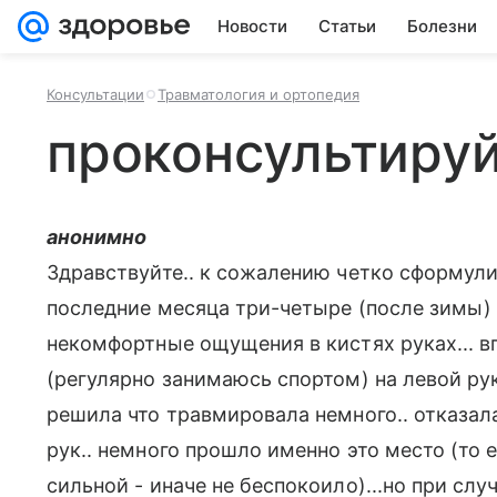
Новости
Статьи
Болезни
Консультации
Травматология и ортопедия
проконсультируйт
анонимно
Здравствуйте.. к сожалению четко сформулир
последние месяца три-четыре (после зимы) 
некомфортные ощущения в кистях руках... в
(регулярно занимаюсь спортом) на левой рук
решила что травмировала немного.. отказала
рук.. немного прошло именно это место (то 
сильной - иначе не беспокоило)...но при с