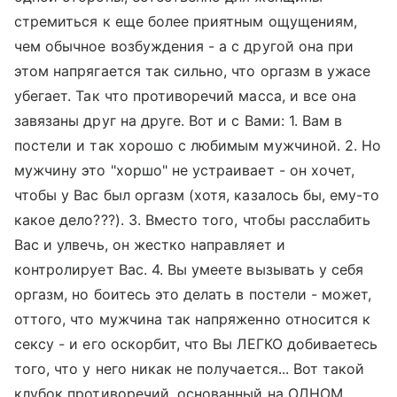
стремиться к еще более приятным ощущениям,
чем обычное возбуждения - а с другой она при
этом напрягается так сильно, что оргазм в ужасе
убегает. Так что противоречий масса, и все она
завязаны друг на друге. Вот и с Вами: 1. Вам в
постели и так хорошо с любимым мужчиной. 2. Но
мужчину это "хоршо" не устраивает - он хочет,
чтобы у Вас был оргазм (хотя, казалось бы, ему-то
какое дело???). 3. Вместо того, чтобы расслабить
Вас и улвечь, он жестко направляет и
контролирует Вас. 4. Вы умеете вызывать у себя
оргазм, но боитесь это делать в постели - может,
оттого, что мужчина так напряженно относится к
сексу - и его оскорбит, что Вы ЛЕГКО добиваетесь
того, что у него никак не получается... Вот такой
клубок противоречий, основанный на ОДНОМ