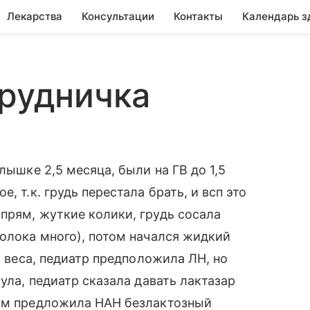
Лекарства
Консультации
Контакты
Календарь з
грудничка
лышке 2,5 месяца, были на ГВ до 1,5
, т.к. грудь перестала брать, и всп это
прям, жуткие колики, грудь сосала
молока много), потом начался жидкий
р веса, педиатр предположила ЛН, но
тула, педиатр сказала давать лактазар
том предложила НАН безлактозный