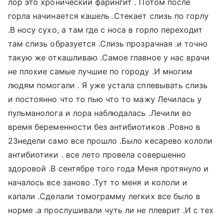
лор это хронический фарингит . Потом после
горла начинается кашель .Стекает слизь по горлу
.В носу сухо, а там где с носа в горло переходит
там слизь образуется .Слизь прозрачная .и точно
такую же откашливаю .Самое главное у нас врачи
не плохие самые лучшие по городу .И многим
людям помогали . Я уже устала сплевывать слизь
и постоянно что то пью что то мажу Лечилась у
пульманолога и лора наблюдалась .Лечили во
время беременности без антибиотиков .Ровно в
23недели само все прошло .Было кесарево кололи
антибиотики . все лето провела совершенно
здоровой .В сентябре того года Меня протянуло и
началось все заново .Тут то меня и кололи и
капали .Сделали томограмму легких все было в
норме .а прослушивали чуть ли не плеврит .И с тех