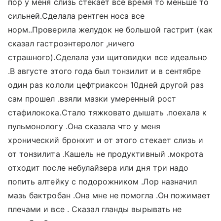
пор у меня слизь стекает все время то меньше то
сильней.Сделала рентген носа все
норм..Проверила желудок не большой гастрит (как
сказал гастроэнтеролог ,ничего
страшного).Сделала узи щитовидки все идеально
.В августе этого года был тонзилит и в сентябре
один раз кололи цефтриаксон 10дней другой раз
сам прошел .взяли мазки умеренный рост
стафилокока.Стало тяжковато дышать .поехала к
пульмонологу .Она сказала что у меня
хронический бронхит и от этого стекает слизь и
от тонзилита .Кашель не продуктивный .мокрота
отходит после небулайзера или дня три надо
попить алтейку с подорожником .Лор назначил
мазь бактробан .Она мне не помогла .Он пожимает
плечами и все . Сказал гланды вырывать не