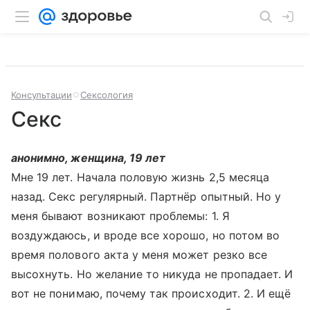
Консультации
Сексология
Секс
анонимно, женщина, 19 лет
Мне 19 лет. Начала половую жизнь 2,5 месяца
назад. Секс регулярный. Партнёр опытный. Но у
меня бывают возникают проблемы: 1. Я
воздуждаюсь, и вроде все хорошо, но потом во
время полового акта у меня может резко все
высохнуть. Но желание то никуда не пропадает. И
вот не понимаю, почему так происходит. 2. И ещё