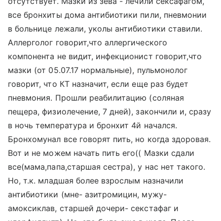
отсутствует. Мазки из зева - лечили сексафагом,
все бронхиты дома антибиотики пили, пневмонии
в больнице лежали, уколы антибиотики ставили.
Аллерголог говорит,что аллергического
компонента не видит, инфекционист говорит,что
мазки (от 05.07.17 нормальные), пульмонолог
говорит, что КТ назначит, если еще раз будет
пневмония. Прошли реабилитацию (соляная
пещера, физиолечение, 7 дней), закончили и, сразу
в ночь температура и бронхит 4й начался.
Бронхомунал все говорят пить, но когда здоровая.
Вот и не можем начать пить его(( Мазки сдали
все(мама,папа,старшая сестра), у нас нет такого.
Но, т.к. младшая более взрослым назначили
антибиотики (мне- азитромицин, мужу-
амоксиклав, старшей дочери- секстафаг и