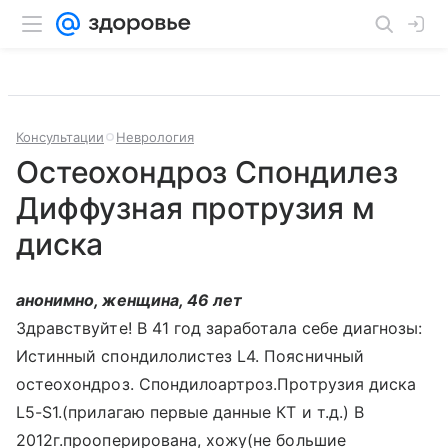
Консультации
Неврология
Остеохондроз Спондилез
Диффузная протрузия м
диска
анонимно, женщина, 46 лет
Здравствуйте! В 41 год заработала себе диагнозы:
Истинный спондилолистез L4. Поясничный
остеохондроз. Спондилоартроз.Протрузия диска
L5-S1.(прилагаю первые данные КТ и т.д.) В
2012г.прооперирована, хожу(не большие