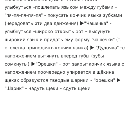
улыбнуться -пошлепать языком между губами -
"пя-пя-пя-пя-пя" - покусать кончик языка зубками
(чередовать эти два движения) ►"Чашечка" -
улыбнуться -широко открыть рот - высунуть
широкий язык и придать ему форму "чашечки" (т.
е. слегка приподнять кончик языка) ► "Дудочка" -с
напряжением вытянуть вперед губы (зубы
сомкнуты) ►"Орешки" - рот закрыткончик языка с
напряжением поочередно упирается в щёкина
щеках образуются твердые шарики - "орешки" ►
"Шарик" - надуть щеки - сдуть щеки