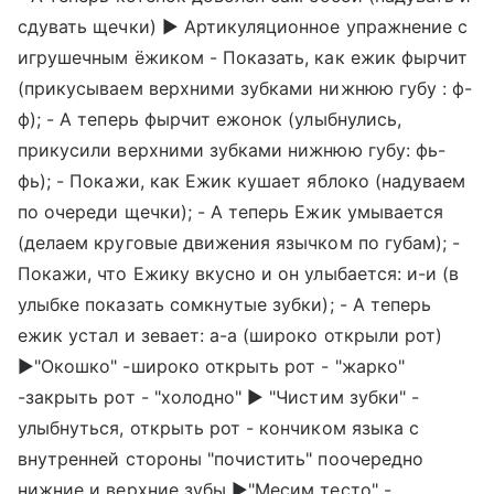
сдувать щечки) ► Артикуляционное упражнение с
игрушечным ёжиком - Показать, как ежик фырчит
(прикусываем верхними зубками нижнюю губу : ф-
ф); - А теперь фырчит ежонок (улыбнулись,
прикусили верхними зубками нижнюю губу: фь-
фь); - Покажи, как Ежик кушает яблоко (надуваем
по очереди щечки); - А теперь Ежик умывается
(делаем круговые движения язычком по губам); -
Покажи, что Ежику вкусно и он улыбается: и-и (в
улыбке показать сомкнутые зубки); - А теперь
ежик устал и зевает: а-а (широко открыли рот)
►"Окошко" -широко открыть рот - "жарко"
-закрыть рот - "холодно" ► "Чистим зубки" -
улыбнуться, открыть рот - кончиком языка с
внутренней стороны "почистить" поочередно
нижние и верхние зубы ►"Месим тесто" -