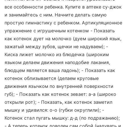
все особенности ребенка. Купите в аптеке су-джок
и занимайтесь с ним. Начните делать самую
простую гимнастику с ребенком. Артикуляционное
упражнение с игрушечным котенком - Показать
как котенок дует на молочко (дуем широкий язык,
зажатый между зубов, щечки не надуваем); -
Киска лижет молочко из блюдечка (широким
языком делаем движения наподобие лакания,
блюдцем является ваша ладонь); - Показать как
котенок облизывается (делаем круговые
движения язычком по внутренней поверхности
губ); - Показать как котенок зевает: а-а (широко
открыли рот); - Показать, как котенок заметил
мышку и удивился: о-о (губки округлили); -
Котенок стал пугать мышку: д-д (по подражанию);
- А теперь котенок доволен сам собой (надувать и