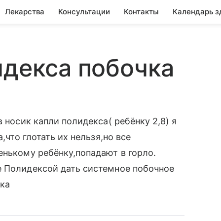
Лекарства
Консультации
Контакты
Календарь з
идекса побочка
 носик капли полидекса( ребёнку 2,8) я
,что глотать их нельзя,но все
енькому ребёнку,попадают в горло.
е Полидексой дать системное побочное
нка