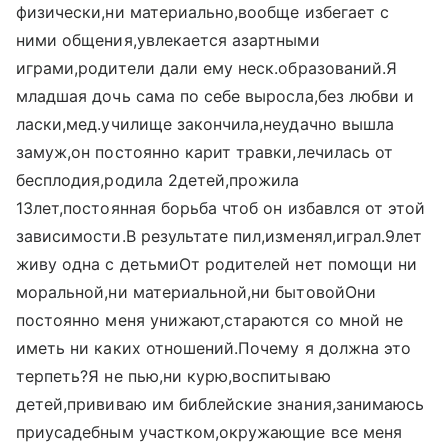
физически,ни материально,вообще избегает с
ними общения,увлекается азартными
играми,родители дали ему неск.образований.Я
младшая дочь сама по себе выросла,без любви и
ласки,мед.училище закончила,неудачно вышла
замуж,он постоянно карит травки,лечилась от
бесплодия,родила 2детей,прожила
13лет,постоянная борьба чтоб он избавлся от этой
зависимости.В результате пил,изменял,играл.9лет
живу одна с детьмиОт родителей нет помощи ни
моральной,ни материальной,ни бытовойОни
постоянно меня унижают,стараются со мной не
иметь ни каких отношений.Почему я должна это
терпеть?Я не пью,ни курю,воспитываю
детей,прививаю им библейские знания,занимаюсь
приусадебным участком,окружающие все меня