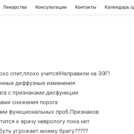
Лекарства
Консультации
Контакты
Календарь з
хо спит,плохо учится!Направили на ЭЭГ!
енные диффузные изменения
зга с признаками дисфункции
ками снижения порога
ии функциональных проб.Признаков
ится к врачу неврологу пока нет
буть угрожает моему брату?????