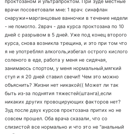
проктозаном и ультрапроктом. При зуде местные
врачи посоветовали мне: 1 врач: синафлан
снаружи+марганцовые ванночки в течение недели
- не помогло. 2врач - два курса проктозана по 10
дней с разрывом в 5 дней. Уже под конец второго
курса, снова возникла трещина, и это при том что
я не употреблял алкоголь,избегал острого кислого
соленого в еде, работа у меня не сидячая,
занимаюсь спортом, у меня нормальный,мягкий
стул и я 20 дней ставил свечи!! Чем это можно
объяснить? Жизни нет никакой(( Может ли так
быть из-за поднятия тяжестей(штанга),если
никаких других провоцирующих факторов нет?
Зуд после двух курсов проктозана притих но не
совсем прошел. Оба врача сказали, что со
слизистой все нормально и что это не "анальный