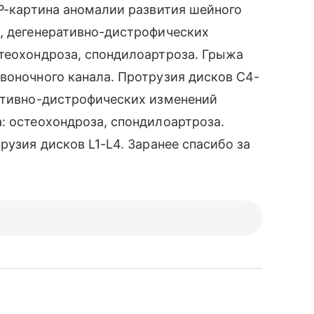
МР-картина аномалии развития шейного
3, дегенеративно-дистрофических
стеохондроза, спондилоартроза. Грыжа
воночного канала. Протрузия дисков С4-
ративно-дистрофических изменений
: остеохондроза, спондилоартроза.
рузия дисков L1-L4. Заранее спасибо за