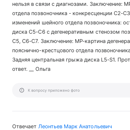
нельзя в связи с диагнозами. Заключение: 
отдела позвоночника - конкресценции С2-С
изменений шейного отдела позвоночника: о
диска С5-С6 с дегенеративным стенозом поз
С5, С6-С7. Заключение: МР-картина дегене
пояснично-крестцового отдела позвоночника
Задняя центральная грыжа диска L5-S1. Прот
ответ. __ Ольга
К вопросу приложено фото
Отвечает
Леонтьев Марк Анатольевич