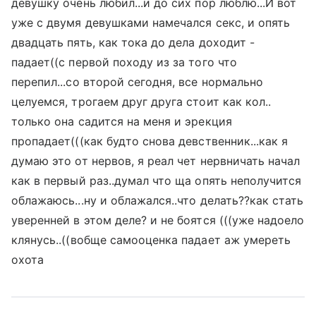
девушку очень любил...и до сих пор люблю...И вот
уже с двумя девушками намечался секс, и опять
двадцать пять, как тока до дела доходит -
падает((с первой походу из за того что
перепил...со второй сегодня, все нормально
целуемся, трогаем друг друга стоит как кол..
только она садится на меня и эрекция
пропадает(((как будто снова девственник...как я
думаю это от нервов, я реал чет нервничать начал
как в первый раз..думал что ща опять неполучится
облажаюсь...ну и облажался..что делать??как стать
уверенней в этом деле? и не боятся (((уже надоело
клянусь..((вобще самооценка падает аж умереть
охота