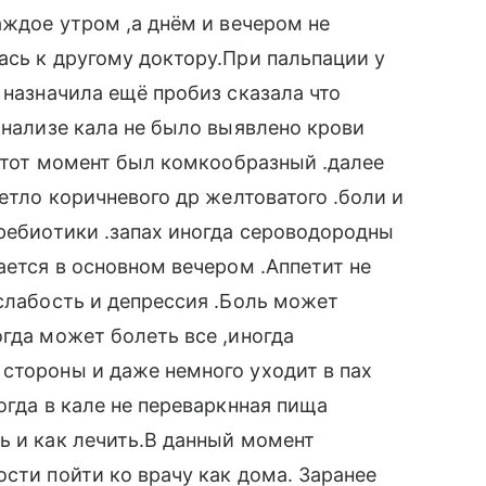
аждое утром ,а днём и вечером не
ась к другому доктору.При пальпации у
 назначила ещё пробиз сказала что
анализе кала не было выявлено крови
а тот момент был комкообразный .далее
ветло коричневого др желтоватого .боли и
пребиотики .запах иногда сероводородны
ается в основном вечером .Аппетит не
 слабость и депрессия .Боль может
огда может болеть все ,иногда
стороны и даже немного уходит в пах
огда в кале не переваркнная пища
ь и как лечить.В данный момент
сти пойти ко врачу как дома. Заранее