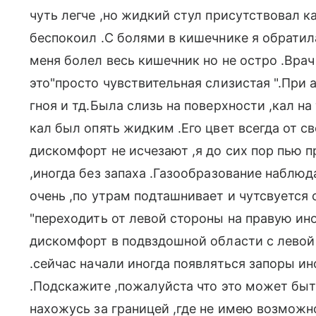
чуть легче ,но жидкий стул присутствовал к
беспокоил .С болями в кишечнике я обратил
меня болел весь кишечник но не остро .Врач
это"просто чувствительная слизистая ".При 
гноя и тд.Была слизь на поверхности ,кал н
кал был опять жидким .Его цвет всегда от с
дискомфорт не исчезают ,я до сих пор пью 
,иногда без запаха .Газообразование наблюд
очень ,по утрам подташнивает и чутсвуется
"переходить от левой стороны на правую ин
дискомфорт в подвздошной области с левой 
.сейчас начали иногда появляться запоры ин
.Подскажите ,пожалуйста что это может быт
нахожусь за границей ,где не имею возможно