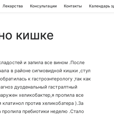
Лекарства
Консультации
Контакты
Календарь з
но кишке
сладостей и запила все вином .После
чала в районе сигмовидной кишки ,стул
обратилась к гастроэнтерологу ,так как
иагноз дуоденальный гастралтный
наружен хеликобактер,я пропила все
 клатинол против хеликобатера ).За
ма пропила пребиотики неделю .Стало