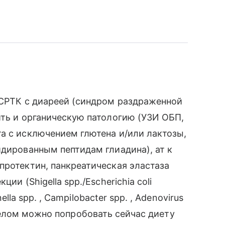
 СРТК с диареей (синдром раздраженной
ить и органическую патологию (УЗИ ОБП,
а с исключением глютена и/или лактозы,
идированным пептидам глиадина), ат к
протектин, панкреатическая эластаза
ии (Shigella spp./Escherichia coli
nella spp. , Campilobacter spp. , Adenovirus
. В целом можно попробовать сейчас диету