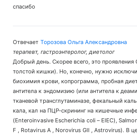
спасибо
Отвечает
Торозова Ольга Александровна
терапевт, гастроэнтеролог, диетолог
Добрый день. Скорее всего, это проявления
толстой кишки). Но, конечно, нужно исключ
биохимия крови, копрограмма, пробная диет
антитела к эндомизию (или антитела к деам
тканевой трансглутаминазе, фекальный каль
кала, кал на ПЦР-скрининг на кишечные инфекц
(Enteroinvasive Escherichia coli – EIEC), Salmo
F , Rotavirus A , Norovirus GII , Astrovirus)