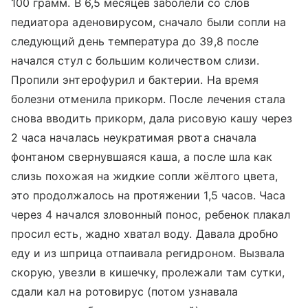
100 грамм. В 6,5 месяцев заболели со слов
педиатора аденовирусом, сначало были сопли на
следующий день температура до 39,8 после
начался стул с большим количеством слизи.
Пропили энтерофурил и бактерии. На время
болезни отменила прикорм. После лечения стала
снова вводить прикорм, дала рисовую кашу через
2 часа началась неукратимая рвота сначала
фонтаном свернувшаяся каша, а после шла как
слизь похожая​ на жидкие сопли жёлтого цвета,
это продолжалось на протяжении 1,5 часов. Часа
через 4 начался зловонный понос, ребенок плакал
просил есть, жадно хватал воду. Давала дробно
еду и из шприца отпаивала регидроном. Вызвала
скорую, увезли в кишечку, пролежали там сутки,
сдали кал на ротовирус (потом узнавала